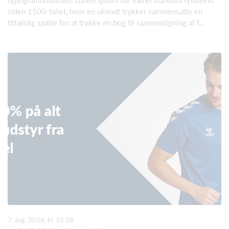
typografiindustrien. Lorem Ipsum har været standard fyldtekst
siden 1500-tallet, hvor en ukendt trykker sammensatte en
tilfældig spalte for at trykke en bog til sammenligning af f...
7. aug. 2026, kl. 15.08