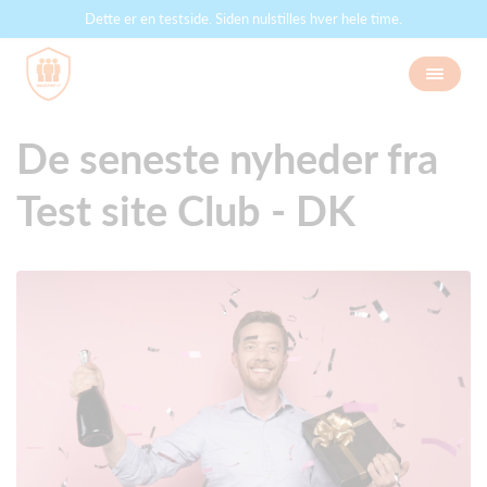
Dette er en testside. Siden nulstilles hver hele time.
De seneste nyheder fra
Test site Club - DK