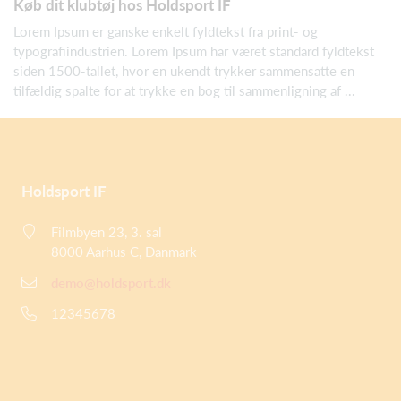
Køb dit klubtøj hos Holdsport IF
Lorem Ipsum er ganske enkelt fyldtekst fra print- og
typografiindustrien. Lorem Ipsum har været standard fyldtekst
siden 1500-tallet, hvor en ukendt trykker sammensatte en
tilfældig spalte for at trykke en bog til sammenligning af ...
Holdsport IF
Filmbyen 23, 3. sal
8000 Aarhus C, Danmark
demo@holdsport.dk
12345678