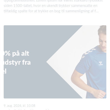
typografiindustrien. Lorem Ipsum har været standard fyldtekst
siden 1500-tallet, hvor en ukendt trykker sammensatte en
tilfældig spalte for at trykke en bog til sammenligning af f...
9. aug. 2026, kl. 10.08