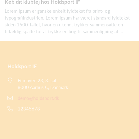
Køb dit klubtøj hos Holdsport IF
Lorem Ipsum er ganske enkelt fyldtekst fra print- og
typografiindustrien. Lorem Ipsum har været standard fyldtekst
siden 1500-tallet, hvor en ukendt trykker sammensatte en
tilfældig spalte for at trykke en bog til sammenligning af ...
Holdsport IF
Filmbyen 23, 3. sal
8000 Aarhus C, Danmark
demo@holdsport.dk
12345678