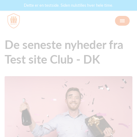
Dette er en testside. Siden nulstilles hver hele time.
De seneste nyheder fra
Test site Club - DK